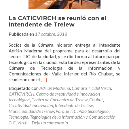
La CATICVIRCH se reunió con el
Intendente de Trelew
Publicada en
17 octubre, 2018
Socios de la Cámara, hicieron entrega al Intendente
Adrián Maderna del programa para el desarrollo del
sector TIC de la ciudad, y se dio forma al futuro parque
tecnológico en la ciudad. Esta tarde, representantes de la
Cámara de Tecnología de la Información y
Comunicaciones del Valle Inferior del Río Chubut, se
Leer
reunieron con el
[…]
másLa
Etiquetado con
Adrián Maderna
,
Cámara Tic del Virch
,
CATICVIRCH
CATICVIRCH
,
Centro de creatividad e innovación
se
tecnológica
,
Centro de Encuentro de Trelew
,
Chubut
,
reunió
Creatividad
,
Innovación
,
Intendente de Trelew
,
con
Municipalidad de Trelew
,
Parque TIC
,
Polo tecnológico
,
el
Tecnología
,
Tegnologías de la Información y Comunicación
,
Intendente
TIC
,
Virch
Deja un comentario
de