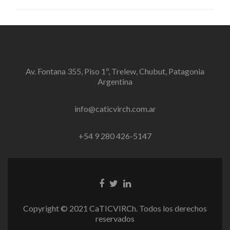
Trelew
Av. Fontana 355, Piso 1º, Trelew, Chubut, Patagonia
Argentina
info@caticvirch.com.ar
+54 9 280 426-5147
Enlace
Enlace
Enlace
de
de
de
Facebook
Twitter
Linkedin
Copyright © 2021 CaTICVIRCh. Todos los derechos
reservados